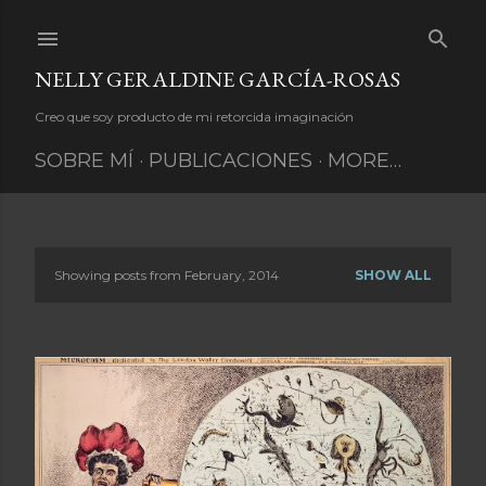
Skip to main content
NELLY GERALDINE GARCÍA-ROSAS
Creo que soy producto de mi retorcida imaginación
SOBRE MÍ
PUBLICACIONES
MORE…
Showing posts from February, 2014
SHOW ALL
P
o
s
t
s